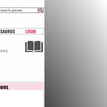
ESAURUS
LOGIN
014>].
sons