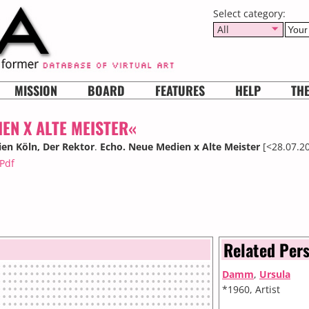
Select category:
All
MISSION
BOARD
FEATURES
HELP
TH
EN X ALTE MEISTER«
en Köln, Der Rektor
.
Echo. Neue Medien x Alte Meister
[<28.07.2
 Pdf
Related Per
Damm
,
Ursula
*1960, Artist